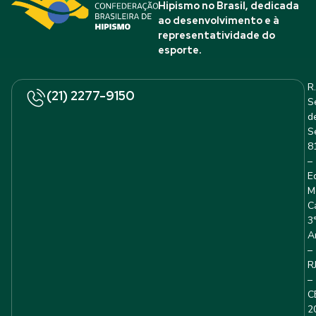
Hipismo no Brasil, dedicada
ao desenvolvimento e à
representatividade do
esporte.
R.
(21) 2277-9150
S
d
S
8
–
E
M
C
3
A
–
R
–
C
2