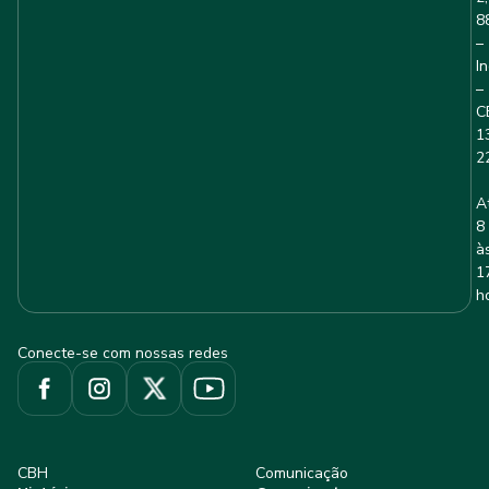
8
–
I
–
C
1
2
A
8
à
1
h
Conecte-se com nossas redes
CBH
Comunicação