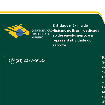
Entidade máxima do
Hipismo no Brasil, dedicada
ao desenvolvimento e à
representatividade do
esporte.
R.
(21) 2277-9150
S
d
S
8
–
E
M
C
3