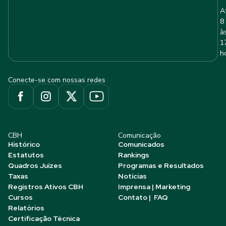
A
8
à
1
h
Conecte-se com nossas redes
CBH
Comunicação
Histórico
Comunicados
Estatutos
Rankings
Quadros Juízes
Programas e Resultados
Taxas
Notícias
Registros Ativos CBH
Imprensa | Marketing
Cursos
Contato | FAQ
Relatórios
Certificação Técnica