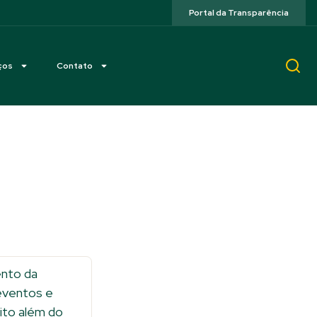
Portal da Transparência
ços
Contato
ento da
 eventos e
uito além do