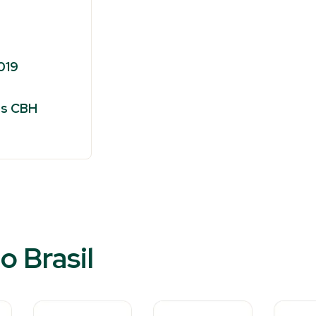
019
os CBH
o Brasil