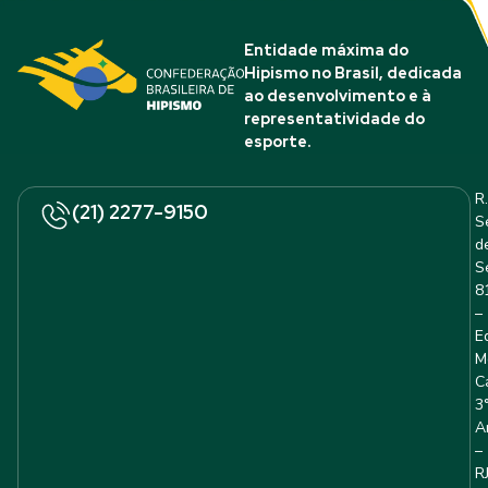
Entidade máxima do
Hipismo no Brasil, dedicada
ao desenvolvimento e à
representatividade do
esporte.
R.
(21) 2277-9150
S
d
S
8
–
E
M
C
3
A
–
R