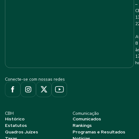
–
C
1
2
A
8
à
1
h
Conecte-se com nossas redes
CBH
Comunicação
Histórico
Comunicados
Estatutos
Rankings
Quadros Juízes
Programas e Resultados
Taxas
Notícias