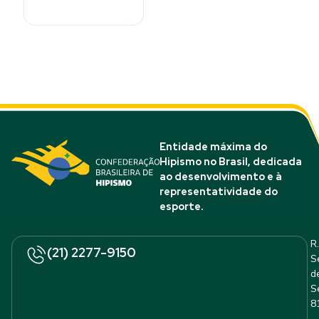
Entidade máxima do
Hipismo no Brasil, dedicada
ao desenvolvimento e à
representatividade do
esporte.
R.
(21) 2277-9150
S
d
S
8
–