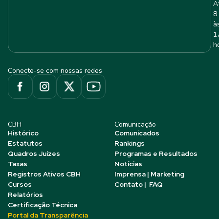
A
8
à
1
h
Conecte-se com nossas redes
CBH
Comunicação
Histórico
Comunicados
Estatutos
Rankings
Quadros Juízes
Programas e Resultados
Taxas
Notícias
Registros Ativos CBH
Imprensa | Marketing
Cursos
Contato | FAQ
Relatórios
Certificação Técnica
Portal da Transparência