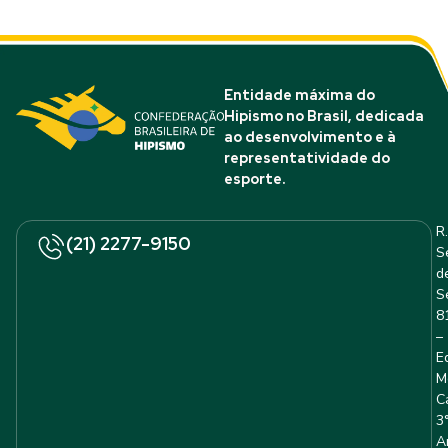
Entidade máxima do
Hipismo no Brasil, dedicada
ao desenvolvimento e à
representatividade do
esporte.
R.
(21) 2277-9150
S
d
S
8
–
E
M
C
3
A