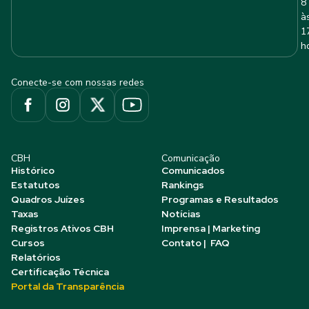
8
à
1
h
Conecte-se com nossas redes
CBH
Comunicação
Histórico
Comunicados
Estatutos
Rankings
Quadros Juízes
Programas e Resultados
Taxas
Notícias
Registros Ativos CBH
Imprensa | Marketing
Cursos
Contato | FAQ
Relatórios
Certificação Técnica
Portal da Transparência