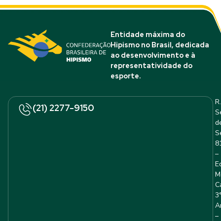
Entidade máxima do
Hipismo no Brasil, dedicada
ao desenvolvimento e à
representatividade do
esporte.
R.
(21) 2277-9150
S
d
S
8
–
E
M
C
3
A
–