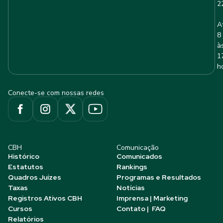
2
A
8
à
1
h
Conecte-se com nossas redes
CBH
Comunicação
Histórico
Comunicados
Estatutos
Rankings
Quadros Juízes
Programas e Resultados
Taxas
Notícias
Registros Ativos CBH
Imprensa | Marketing
Cursos
Contato | FAQ
Relatórios