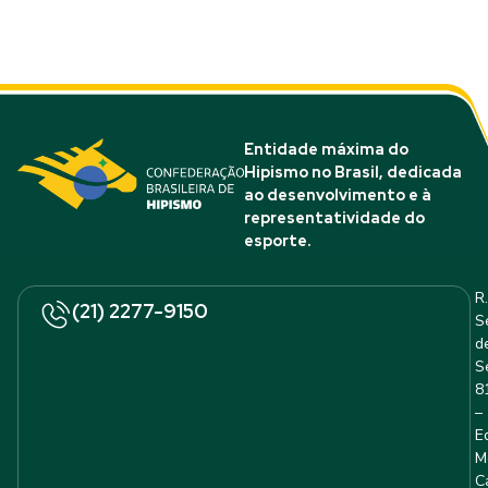
Entidade máxima do
Hipismo no Brasil, dedicada
ao desenvolvimento e à
representatividade do
esporte.
R.
(21) 2277-9150
S
d
S
8
–
E
M
C