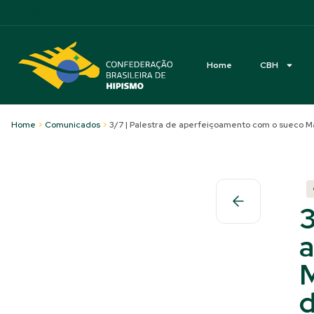
Acessibilidade
Home
CBH
Home
>
Comunicados
>
3/7 | Palestra de aperfeiçoamento com o sueco M
3
a
M
d