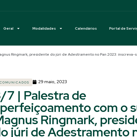
Geral
Modalidades
Calendários
Portal de Servi
agnus Ringmark, presidente do júri de Adestramento no Pan 2023: inscreva-
29 maio, 2023
COMUNICADOS
/7 | Palestra de
perfeiçoamento com o 
agnus Ringmark, presid
o júri de Adestramento 