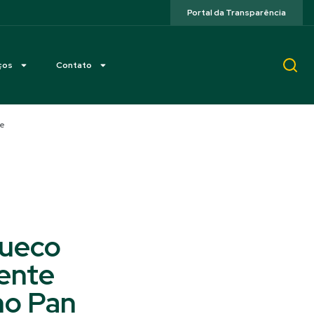
Portal da Transparência
ços
Contato
se
sueco
ente
no Pan