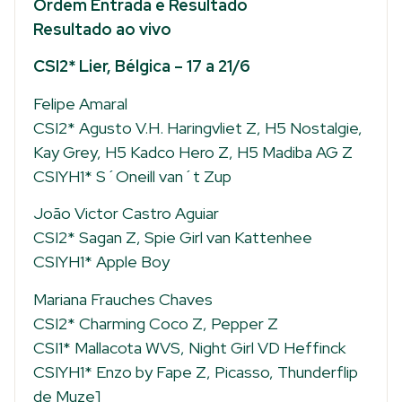
Ordem Entrada e Resultado
Resultado ao vivo
CSI2* Lier, Bélgica – 17 a 21/6
Felipe Amaral
CSI2* Agusto V.H. Haringvliet Z, H5 Nostalgie,
Kay Grey, H5 Kadco Hero Z, H5 Madiba AG Z
CSIYH1* S´Oneill van´t Zup
João Victor Castro Aguiar
CSI2* Sagan Z, Spie Girl van Kattenhee
CSIYH1* Apple Boy
Mariana Frauches Chaves
CSI2* Charming Coco Z, Pepper Z
CSI1* Mallacota WVS, Night Girl VD Heffinck
CSIYH1* Enzo by Fape Z, Picasso, Thunderflip
de Muze]