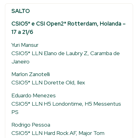
SALTO
CSIO5* e CSI Open2* Rotterdam, Holanda –
17 a 21/6
Yuri Mansur
CSIO5* LLN Elano de Laubry Z, Caramba de
Janeiro
Marlon Zanotelli
CSIO5* LLN Dorette Old, Ilex
Eduardo Menezes
CSIO5* LLN H5 Londontime, H5 Messentus
PS
Rodrigo Pessoa
CSIO5* LLN Hard Rock AF, Major Tom