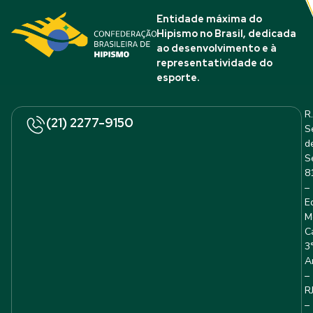
Entidade máxima do
Hipismo no Brasil, dedicada
ao desenvolvimento e à
representatividade do
esporte.
R.
(21) 2277-9150
S
d
S
8
–
E
M
C
3
A
–
R
–