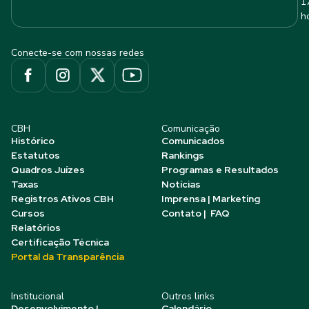
1
h
Conecte-se com nossas redes
CBH
Comunicação
Histórico
Comunicados
Estatutos
Rankings
Quadros Juízes
Programas e Resultados
Taxas
Notícias
Registros Ativos CBH
Imprensa | Marketing
Cursos
Contato | FAQ
Relatórios
Certificação Técnica
Portal da Transparência
Institucional
Outros links
Desenvolvimento |
Calendário