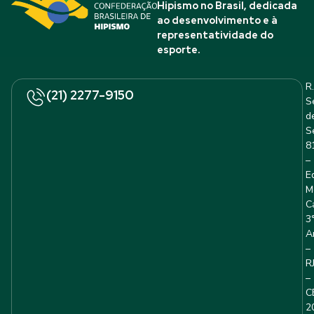
Hipismo no Brasil, dedicada
ao desenvolvimento e à
representatividade do
esporte.
R.
(21) 2277-9150
S
d
S
8
–
E
M
C
3
A
–
R
–
C
2