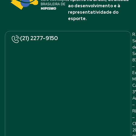
ao desenvolvimento e à
representatividade do
esporte.
R.
(21) 2277-9150
S
d
S
8
–
E
M
C
3
A
–
R
–
C
2