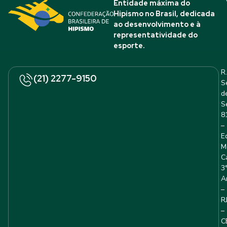
Entidade máxima do
Hipismo no Brasil, dedicada
ao desenvolvimento e à
representatividade do
esporte.
R.
(21) 2277-9150
S
d
S
8
–
E
M
C
3
A
–
R
–
C