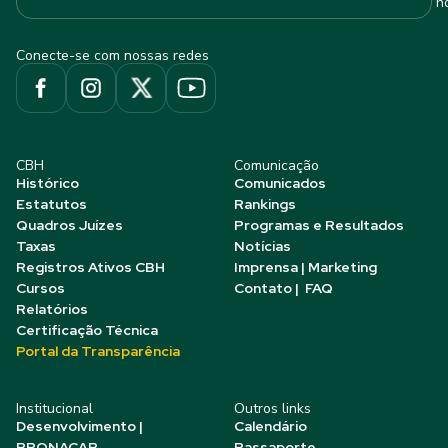
h
Conecte-se com nossas redes
CBH
Comunicação
Histórico
Comunicados
Estatutos
Rankings
Quadros Juízes
Programas e Resultados
Taxas
Notícias
Registros Ativos CBH
Imprensa | Marketing
Cursos
Contato | FAQ
Relatórios
Certificação Técnica
Portal da Transparência
Institucional
Outros links
Desenvolvimento |
Calendário
PRONACAP
Passaporte