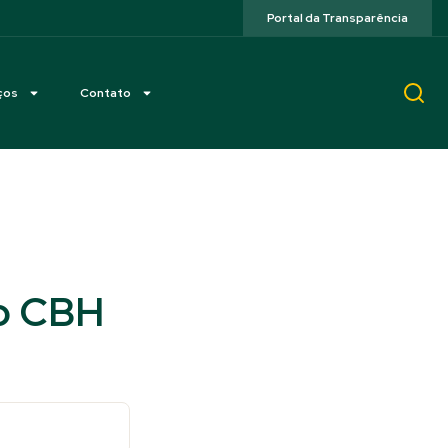
Portal da Transparência
ços
Contato
o CBH