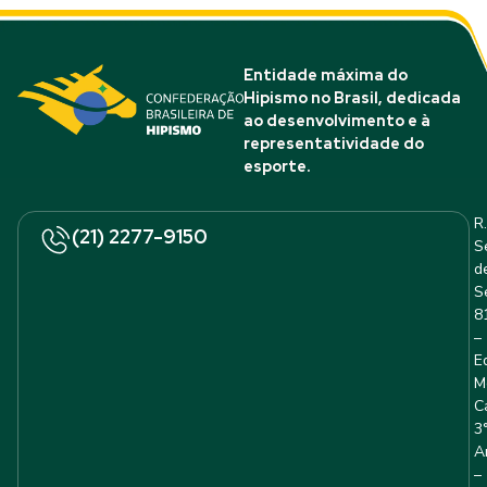
Entidade máxima do
Hipismo no Brasil, dedicada
ao desenvolvimento e à
representatividade do
esporte.
R.
(21) 2277-9150
S
d
S
8
–
E
M
C
3
A
–