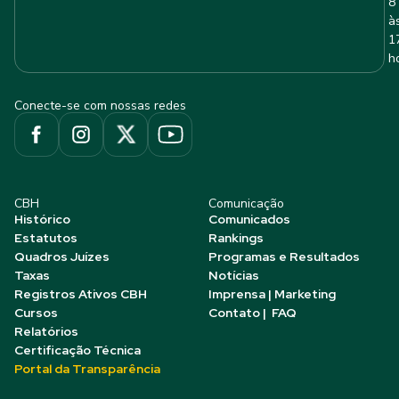
8
à
1
h
Conecte-se com nossas redes
CBH
Comunicação
Histórico
Comunicados
Estatutos
Rankings
Quadros Juízes
Programas e Resultados
Taxas
Notícias
Registros Ativos CBH
Imprensa | Marketing
Cursos
Contato | FAQ
Relatórios
Certificação Técnica
Portal da Transparência