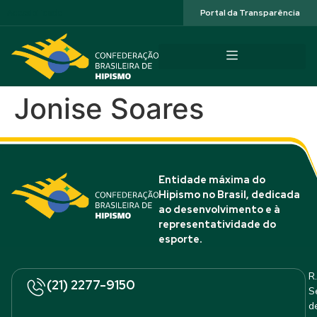
Acessibilidade
Portal da Transparência
Jonise Soares
Entidade máxima do
Hipismo no Brasil, dedicada
ao desenvolvimento e à
representatividade do
esporte.
R.
(21) 2277-9150
S
d