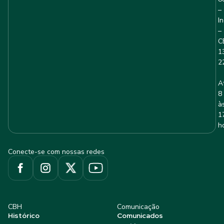
–
I
–
C
1
2
A
8
à
1
h
Conecte-se com nossas redes
CBH
Comunicação
Histórico
Comunicados