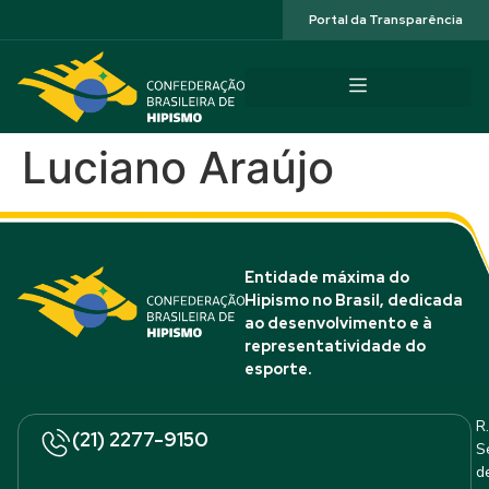
Acessibilidade
Portal da Transparência
Luciano Araújo
Entidade máxima do
Hipismo no Brasil, dedicada
ao desenvolvimento e à
representatividade do
esporte.
R.
(21) 2277-9150
S
d