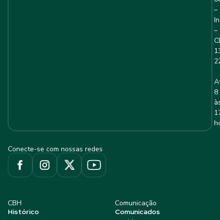
–
I
–
C
1
2
A
8
à
1
h
Conecte-se com nossas redes
CBH
Comunicação
Histórico
Comunicados