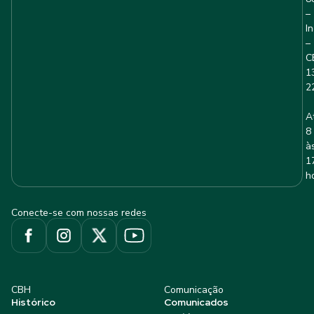
–
I
–
C
1
2
A
8
à
1
h
Conecte-se com nossas redes
CBH
Comunicação
Histórico
Comunicados