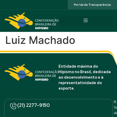
Acessibilidade
Portal da Transparência
Luiz Machado
Entidade máxima do
Hipismo no Brasil, dedicada
ao desenvolvimento e à
representatividade do
esporte.
R.
(21) 2277-9150
S
d