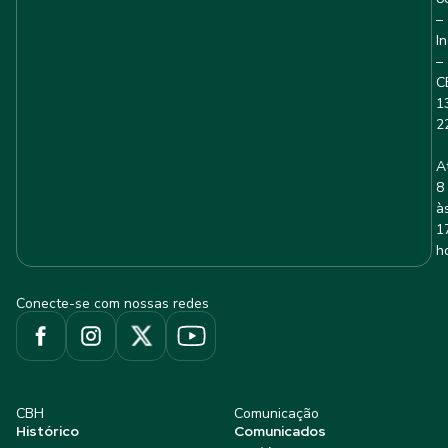
–
I
–
C
1
2
A
8
à
1
h
Conecte-se com nossas redes
CBH
Comunicação
Histórico
Comunicados