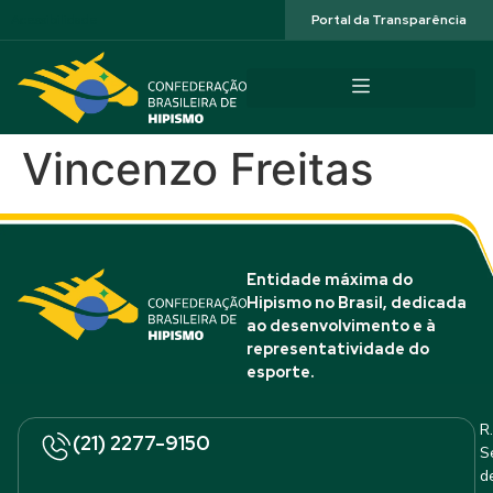
Acessibilidade
Portal da Transparência
Vincenzo Freitas
Entidade máxima do
Hipismo no Brasil, dedicada
ao desenvolvimento e à
representatividade do
esporte.
R.
(21) 2277-9150
S
d