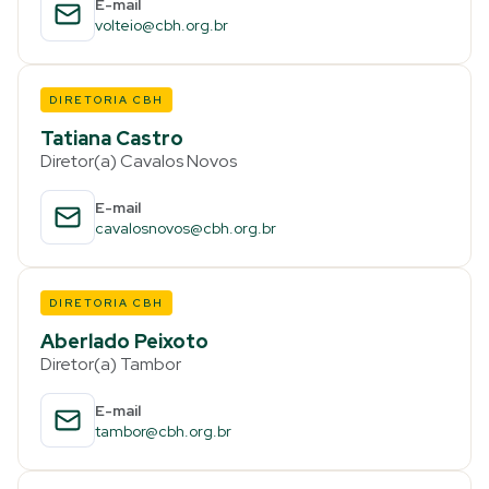
E-mail
volteio@cbh.org.br
DIRETORIA CBH
Tatiana Castro
Diretor(a) Cavalos Novos
E-mail
cavalosnovos@cbh.org.br
DIRETORIA CBH
Aberlado Peixoto
Diretor(a) Tambor
E-mail
tambor@cbh.org.br