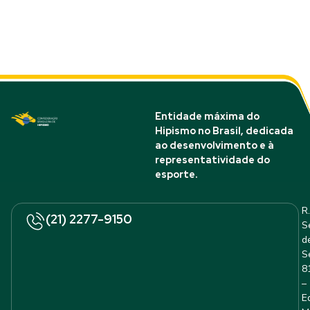
Entidade máxima do
Hipismo no Brasil, dedicada
ao desenvolvimento e à
representatividade do
esporte.
R.
(21) 2277-9150
S
d
S
8
–
E