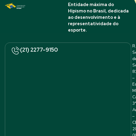
Entidade máxima do
Hipismo no Brasil, dedicada
ao desenvolvimento e à
representatividade do
esporte.
R.
(21) 2277-9150
S
d
S
8
–
E
M
C
3
A
–
C
2
0