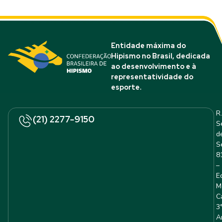
Entidade máxima do
Hipismo no Brasil, dedicada
ao desenvolvimento e à
representatividade do
esporte.
R.
(21) 2277-9150
S
d
S
8
–
E
M
C
3
A