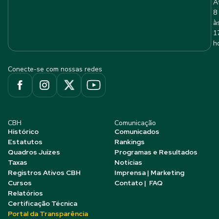
A
8
à
1
h
Conecte-se com nossas redes
CBH
Comunicação
Histórico
Comunicados
Estatutos
Rankings
Quadros Juízes
Programas e Resultados
Taxas
Notícias
Registros Ativos CBH
Imprensa | Marketing
Cursos
Contato | FAQ
Relatórios
Certificação Técnica
Portal da Transparência