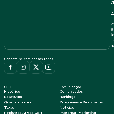
C
1
2
A
8
à
1
h
Conecte-se com nossas redes
CBH
Comunicação
Histórico
Comunicados
Estatutos
Rankings
Quadros Juízes
Programas e Resultados
Taxas
Notícias
Registros Ativos CBH
Imprensa | Marketing