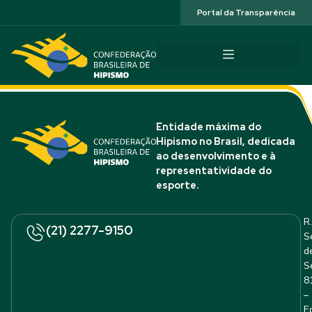
Acessibilidade
Portal da Transparência
Entidade máxima do
Hipismo no Brasil, dedicada
ao desenvolvimento e à
representatividade do
esporte.
R.
(21) 2277-9150
S
d
S
8
–
E