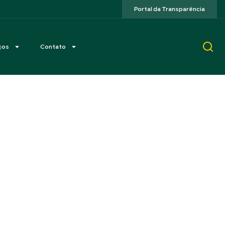
Portal da Transparência
ços
Contato
iro da Confederação
os fatos ocorridos
Paraequestre – CPEDI.