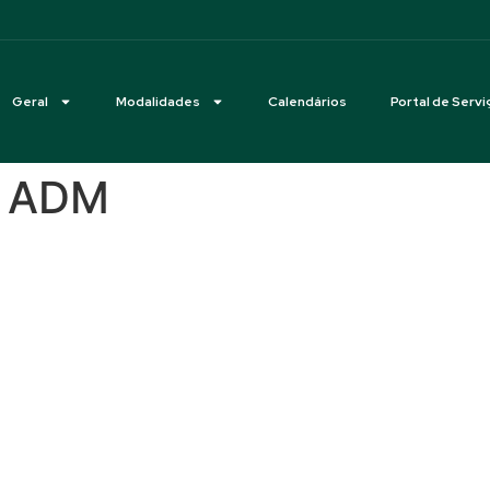
Geral
Modalidades
Calendários
Portal de Servi
a ADM
o do Cargo de Diretor Finance
ministrativo para apuração d
o Concurso de Adestramento 
do Diretor Médico CBH