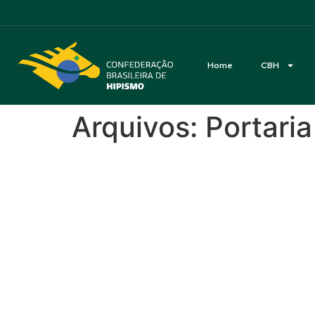
Acessibilidade
Home
CBH
Arquivos:
Portari
028/2022 – Distituiçã
Brasileira de Hipismo
021/2022- Processo Ad
durante preparação e 
020/2022 – Nomeação 