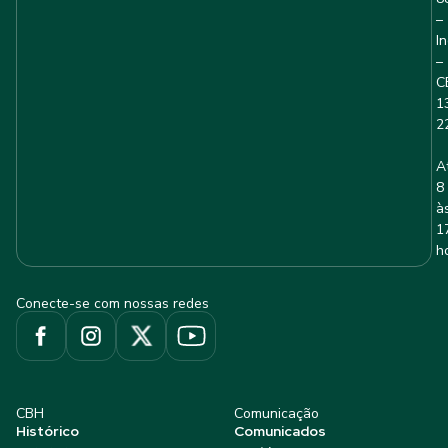
–
I
–
C
1
2
A
8
à
1
h
Conecte-se com nossas redes
CBH
Comunicação
Histórico
Comunicados