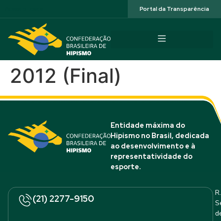
Acessibilidade
Portal da Transparência
2012 (Final)
Entidade máxima do
Hipismo no Brasil, dedicada
ao desenvolvimento e à
representatividade do
esporte.
R.
(21) 2277-9150
S
d