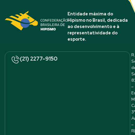
Entidade máxima do
Hipismo no Brasil, dedicada
ao desenvolvimento e à
representatividade do
esporte.
R.
(21) 2277-9150
S
d
S
8
–
E
M
C
3
A
–
R