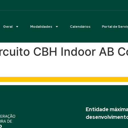
Geral
Modalidades
Calendários
Portal de Servi
rcuito CBH Indoor AB C
Entidade máxima 
desenvolvimento