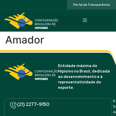
Acessibilidade
Portal da Transparência
Amador
Entidade máxima do
Hipismo no Brasil, dedicada
ao desenvolvimento e à
representatividade do
esporte.
R.
(21) 2277-9150
S
d