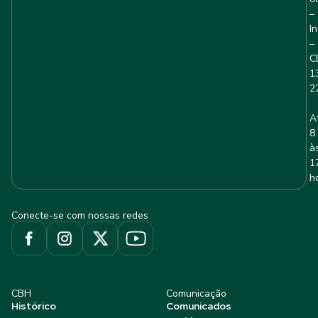
–
I
–
C
1
2
A
8
à
1
h
Conecte-se com nossas redes
CBH
Comunicação
Histórico
Comunicados