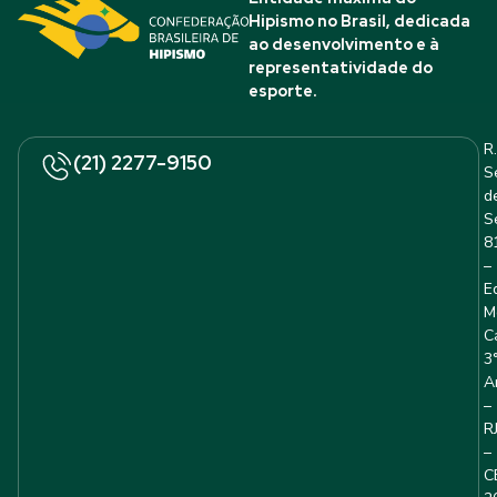
Hipismo no Brasil, dedicada
ao desenvolvimento e à
representatividade do
esporte.
R.
(21) 2277-9150
S
d
S
8
–
E
M
C
3
A
–
R
–
C