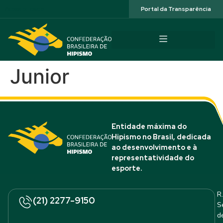
Acessibilidade
Portal da Transparência
Junior
Entidade máxima do
Hipismo no Brasil, dedicada
ao desenvolvimento e à
representatividade do
esporte.
R.
(21) 2277-9150
S
d