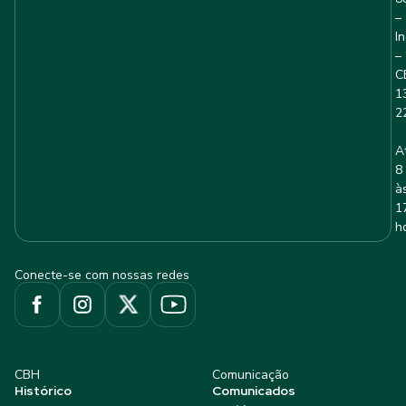
–
I
–
C
1
2
A
8
à
1
h
Conecte-se com nossas redes
CBH
Comunicação
Histórico
Comunicados