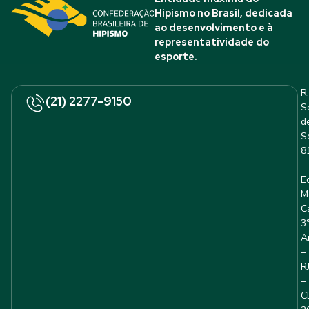
Hipismo no Brasil, dedicada
ao desenvolvimento e à
representatividade do
esporte.
R.
(21) 2277-9150
S
d
S
8
–
E
M
C
3
A
–
R
–
C