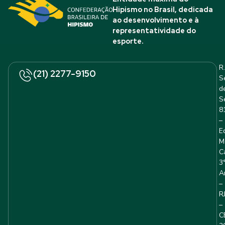
Hipismo no Brasil, dedicada
ao desenvolvimento e à
representatividade do
esporte.
R.
(21) 2277-9150
S
d
S
8
–
E
M
C
3
A
–
R
–
C