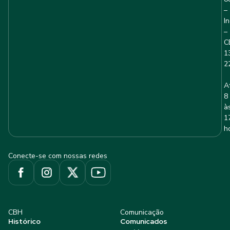
–
I
–
C
1
2
A
8
à
1
h
Conecte-se com nossas redes
CBH
Comunicação
Histórico
Comunicados