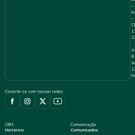
–
I
–
C
1
2
A
8
à
1
h
Conecte-se com nossas redes
CBH
Comunicação
Histórico
Comunicados