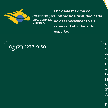
Entidade máxima do
Hipismo no Brasil, dedicada
ao desenvolvimento e à
representatividade do
esporte.
R.
(21) 2277-9150
S
d
S
8
–
E
M
C
3
A
–
R