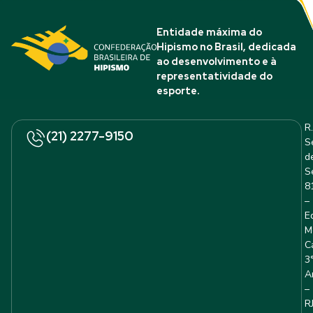
Entidade máxima do
Hipismo no Brasil, dedicada
ao desenvolvimento e à
representatividade do
esporte.
R.
(21) 2277-9150
S
d
S
8
–
E
M
C
3
A
–
R