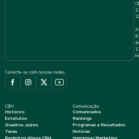
C
1
2
A
8
à
1
h
Conecte-se com nossas redes
CBH
Comunicação
Histórico
Comunicados
Estatutos
Rankings
Quadros Juízes
Programas e Resultados
Taxas
Notícias
Registros Ativos CBH
Imprensa | Marketing