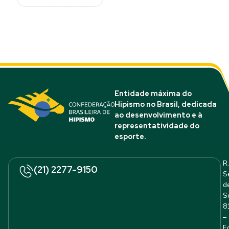
Entidade máxima do
Hipismo no Brasil, dedicada
ao desenvolvimento e à
representatividade do
esporte.
R.
(21) 2277-9150
S
d
S
8
–
E