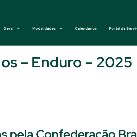
Geral
Modalidades
Calendários
Portal de Servi
os – Enduro – 2025
s pela Confederação Bras