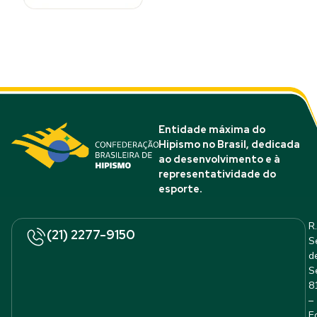
Entidade máxima do
Hipismo no Brasil, dedicada
ao desenvolvimento e à
representatividade do
esporte.
R.
(21) 2277-9150
S
d
S
8
–
E