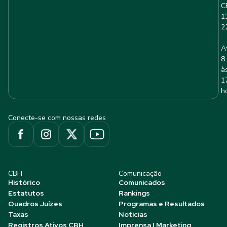
C
1
2
A
8
à
1
h
Conecte-se com nossas redes
CBH
Comunicação
Histórico
Comunicados
Estatutos
Rankings
Quadros Juízes
Programas e Resultados
Taxas
Notícias
Registros Ativos CBH
Imprensa | Marketing