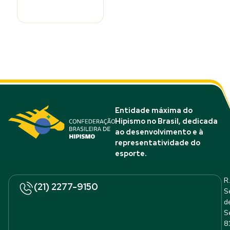
Entidade máxima do
Hipismo no Brasil, dedicada
ao desenvolvimento e à
representatividade do
esporte.
R.
(21) 2277-9150
S
d
S
8