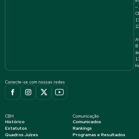
I
–
C
1
2
A
8
à
1
h
Conecte-se com nossas redes
CBH
Comunicação
Histórico
Comunicados
Estatutos
Rankings
Quadros Juízes
Programas e Resultados