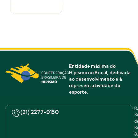
Entidade máxima do
Hipismo no Brasil, dedicada
ao desenvolvimento e à
representatividade do
esporte.
R.
(21) 2277-9150
S
d
S
8