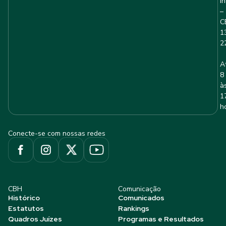
I
–
C
1
2
A
8
à
1
h
Conecte-se com nossas redes
CBH
Comunicação
Histórico
Comunicados
Estatutos
Rankings
Quadros Juízes
Programas e Resultados