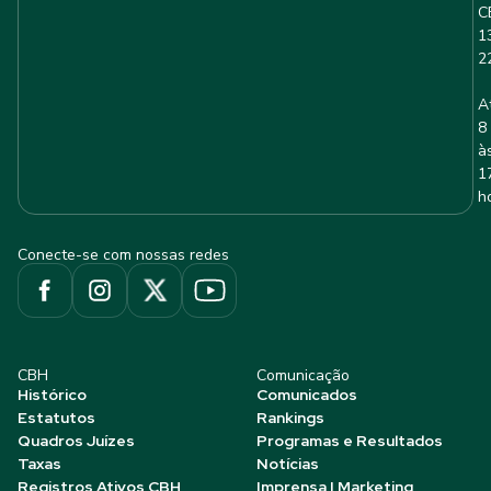
C
1
2
A
8
à
1
h
Conecte-se com nossas redes
CBH
Comunicação
Histórico
Comunicados
Estatutos
Rankings
Quadros Juízes
Programas e Resultados
Taxas
Notícias
Registros Ativos CBH
Imprensa | Marketing