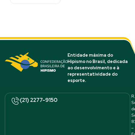
Entidade máxima do
Hipismo no Brasil, dedicada
ao desenvolvimento e à
representatividade do
esporte.
R.
(21) 2277-9150
S
d
S
8
–
E