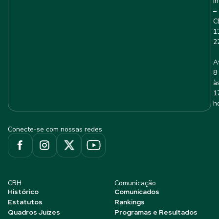
I
–
C
1
2
A
8
à
1
h
Conecte-se com nossas redes
CBH
Comunicação
Histórico
Comunicados
Estatutos
Rankings
Quadros Juízes
Programas e Resultados