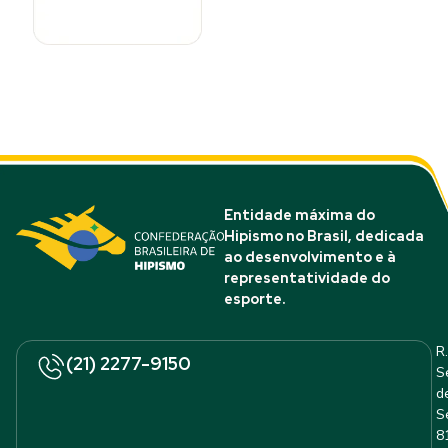
Entidade máxima do
Hipismo no Brasil, dedicada
ao desenvolvimento e à
representatividade do
esporte.
R.
(21) 2277-9150
S
d
S
8