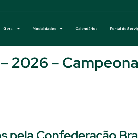
Geral
Modalidades
Calendários
Portal de Servi
0 – 2026 – Campeonat
s pela Confederação Bras