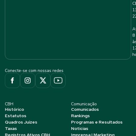
C
1
2
A
8
à
1
h
Conecte-se com nossas redes
CBH
Comunicação
Histórico
Comunicados
Estatutos
Rankings
Quadros Juízes
Programas e Resultados
Taxas
Notícias
Registros Ativos CBH
Imprensa | Marketing