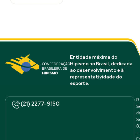
Entidade máxima do
Hipismo no Brasil, dedicada
ao desenvolvimento e à
representatividade do
esporte.
R.
(21) 2277-9150
S
d
S
8
–
E