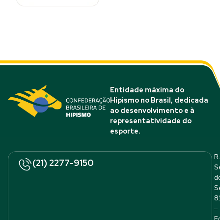
Entidade máxima do
Hipismo no Brasil, dedicada
ao desenvolvimento e à
representatividade do
esporte.
R.
(21) 2277-9150
S
d
S
8
–
E