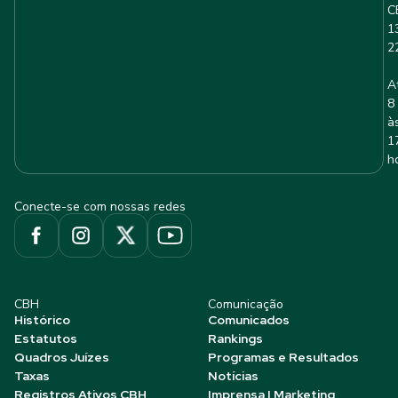
C
1
2
A
8
à
1
h
Conecte-se com nossas redes
CBH
Comunicação
Histórico
Comunicados
Estatutos
Rankings
Quadros Juízes
Programas e Resultados
Taxas
Notícias
Registros Ativos CBH
Imprensa | Marketing