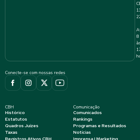
C
1
2
A
8
à
1
h
Conecte-se com nossas redes
CBH
Comunicação
Histórico
Comunicados
Estatutos
Rankings
Quadros Juízes
Programas e Resultados
Taxas
Notícias
Registros Ativos CBH
Imprensa | Marketing