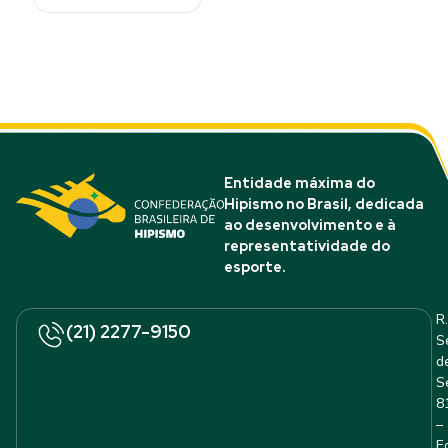
Entidade máxima do
Hipismo no Brasil, dedicada
ao desenvolvimento e à
representatividade do
esporte.
R.
(21) 2277-9150
S
d
S
8
–
E